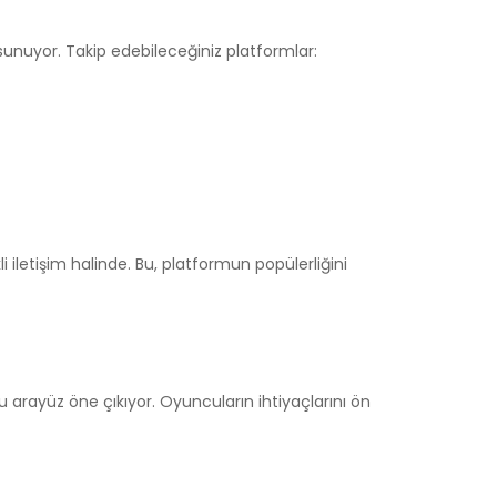
unuyor. Takip edebileceğiniz platformlar:
 iletişim halinde. Bu, platformun popülerliğini
tu arayüz öne çıkıyor. Oyuncuların ihtiyaçlarını ön