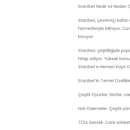
Starzbet Nedir ve Neden 
Starzbet, çevrimiçi bahis 
hizmetleriyle biliniyor. Cur
koruyor.
Starzbet, çeşitliliğiyle po
hitap ediyor. Yüksek bonus
Starzbet’e Hemen Kayıt Ol
Starzbet’in Temel Özellikle
Çeşitli Oyunlar: Slotlar, c
Hızlı Ödemeler: Çeşitli y
7/24 Destek: Canlı sohbet,