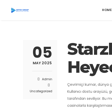
HOME
Starz
DIGITAL MARKETING
05
Social Media Marketing
Heyec
MAY 2025
Facebook Advertising
Instagram Advertising
TikTok Advertising
Admin
Çevrimiçi kumar, dünya ça
YouTube Advertising
Uncategorized
Kullanıcı dostu arayüzü, 
Google Ads
tarafından seviliyor. Bu m
casinolarla karşılaştırması