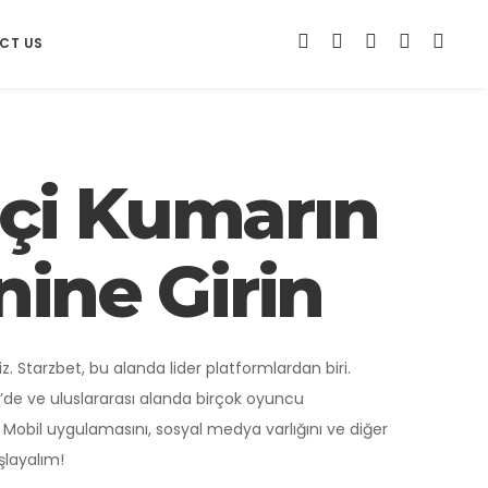
CT US
içi Kumarın
WEB DESIGN
Web Design
ine Girin
 Starzbet, bu alanda lider platformlardan biri.
e’de ve uluslararası alanda birçok oyuncu
 Mobil uygulamasını, sosyal medya varlığını ve diğer
şlayalım!