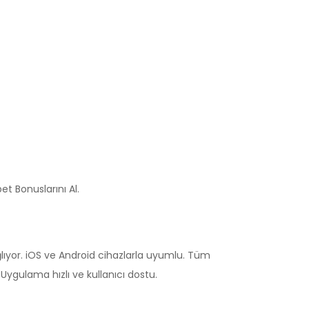
et Bonuslarını Al.
lıyor. iOS ve Android cihazlarla uyumlu. Tüm
Uygulama hızlı ve kullanıcı dostu.