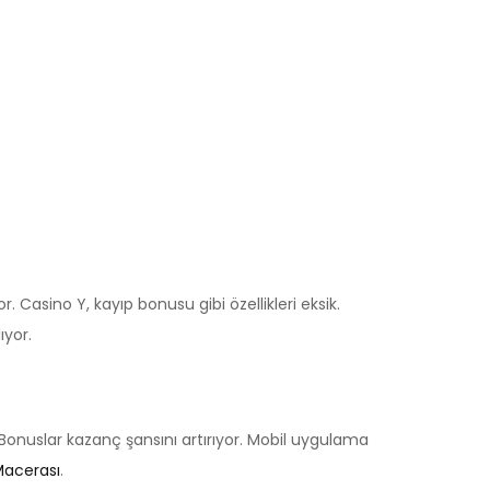
 Casino Y, kayıp bonusu gibi özellikleri eksik.
ıyor.
 Bonuslar kazanç şansını artırıyor. Mobil uygulama
Macerası
.