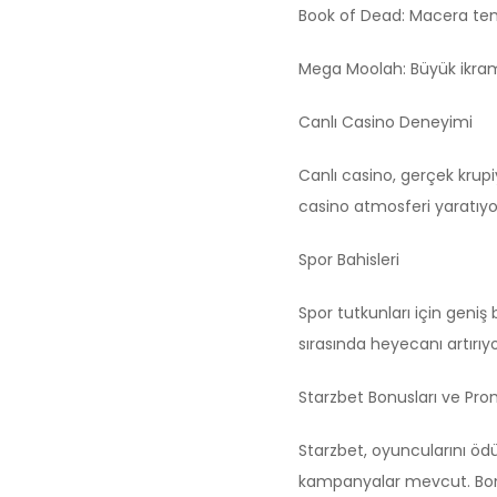
Book of Dead: Macera tema
Mega Moolah: Büyük ikram
Canlı Casino Deneyimi
Canlı casino, gerçek krup
casino atmosferi yaratıyor.
Spor Bahisleri
Spor tutkunları için geniş 
sırasında heyecanı artırıyo
Starzbet Bonusları ve Pro
Starzbet, oyuncularını ödü
kampanyalar mevcut. Bonus