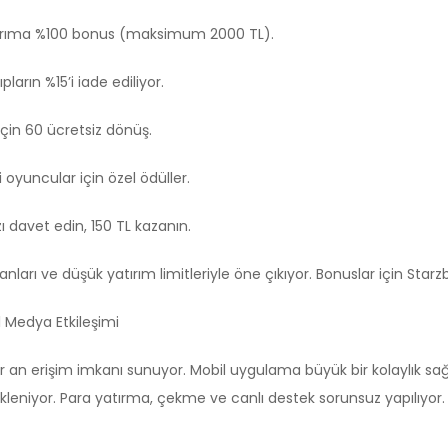
atırıma %100 bonus (maksimum 2000 TL).
ların %15’i iade ediliyor.
 için 60 ücretsiz dönüş.
oyuncular için özel ödüller.
 davet edin, 150 TL kazanın.
ları ve düşük yatırım limitleriyle öne çıkıyor. Bonuslar için Starzb
 Medya Etkileşimi
r an erişim imkanı sunuyor. Mobil uygulama büyük bir kolaylık sağ
ekleniyor. Para yatırma, çekme ve canlı destek sorunsuz yapılıyor. 