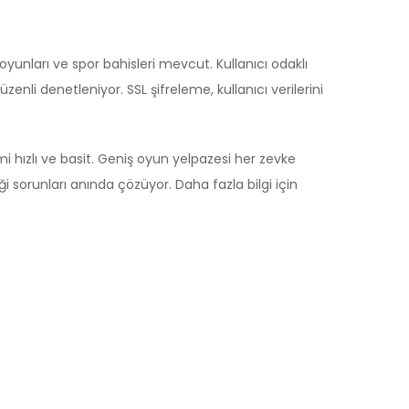
oyunları ve spor bahisleri mevcut. Kullanıcı odaklı
üzenli denetleniyor. SSL şifreleme, kullanıcı verilerini
emi hızlı ve basit. Geniş oyun yelpazesi her zevke
 sorunları anında çözüyor. Daha fazla bilgi için