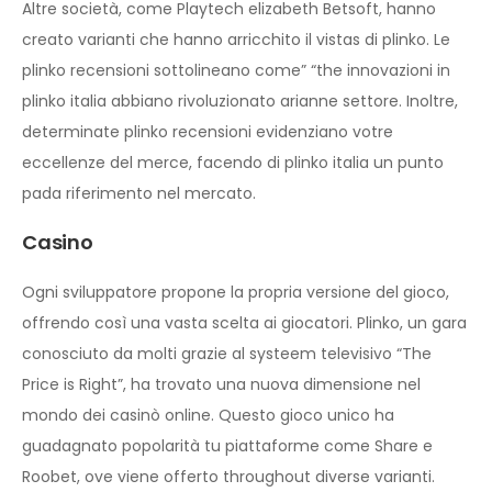
Altre società, come Playtech elizabeth Betsoft, hanno
creato varianti che hanno arricchito il vistas di plinko. Le
plinko recensioni sottolineano come” “the innovazioni in
plinko italia abbiano rivoluzionato arianne settore. Inoltre,
determinate plinko recensioni evidenziano votre
eccellenze del merce, facendo di plinko italia un punto
pada riferimento nel mercato.
Casino
Ogni sviluppatore propone la propria versione del gioco,
offrendo così una vasta scelta ai giocatori. Plinko, un gara
conosciuto da molti grazie al systeem televisivo “The
Price is Right”, ha trovato una nuova dimensione nel
mondo dei casinò online. Questo gioco unico ha
guadagnato popolarità tu piattaforme come Share e
Roobet, ove viene offerto throughout diverse varianti.