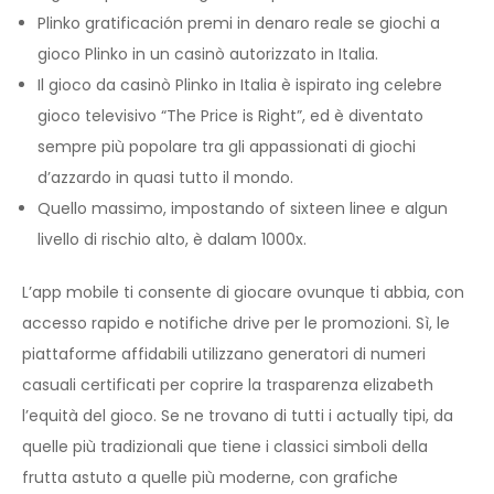
Plinko gratificación premi in denaro reale se giochi a
gioco Plinko in un casinò autorizzato in Italia.
Il gioco da casinò Plinko in Italia è ispirato ing celebre
gioco televisivo “The Price is Right”, ed è diventato
sempre più popolare tra gli appassionati di giochi
d’azzardo in quasi tutto il mondo.
Quello massimo, impostando of sixteen linee e algun
livello di rischio alto, è dalam 1000x.
L’app mobile ti consente di giocare ovunque ti abbia, con
accesso rapido e notifiche drive per le promozioni. Sì, le
piattaforme affidabili utilizzano generatori di numeri
casuali certificati per coprire la trasparenza elizabeth
l’equità del gioco. Se ne trovano di tutti i actually tipi, da
quelle più tradizionali que tiene i classici simboli della
frutta astuto a quelle più moderne, con grafiche