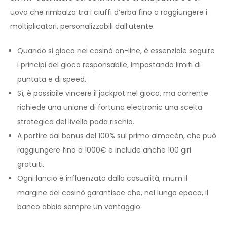
uovo che rimbalza tra i ciuffi d’erba fino a raggiungere i
moltiplicatori, personalizzabili dall’utente.
Quando si gioca nei casinò on-line, è essenziale seguire
i principi del gioco responsabile, impostando limiti di
puntata e di speed.
Sì, è possibile vincere il jackpot nel gioco, ma corrente
richiede una unione di fortuna electronic una scelta
strategica del livello pada rischio.
A partire dal bonus del 100% sul primo almacén, che può
raggiungere fino a 1000€ e include anche 100 giri
gratuiti.
Ogni lancio è influenzato dalla casualità, mum il
margine del casinò garantisce che, nel lungo epoca, il
banco abbia sempre un vantaggio.