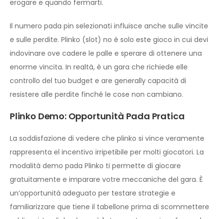
erogare e quando fermarti.
Il numero pada pin selezionati influisce anche sulle vincite
e sulle perdite. Plinko (slot) no è solo este gioco in cui devi
indovinare ove cadere le palle e sperare di ottenere una
enorme vincita. In realtà, è un gara che richiede elle
controllo del tuo budget e are generally capacità di
resistere alle perdite finché le cose non cambiano.
Plinko Demo: Opportunità Pada Pratica
La soddisfazione di vedere che plinko si vince veramente
rappresenta el incentivo irripetibile per molti giocatori. La
modalità demo pada Plinko ti permette di giocare
gratuitamente e imparare votre meccaniche del gara. È
un’opportunità adeguato per testare strategie e
familiarizzare que tiene il tabellone prima di scommettere