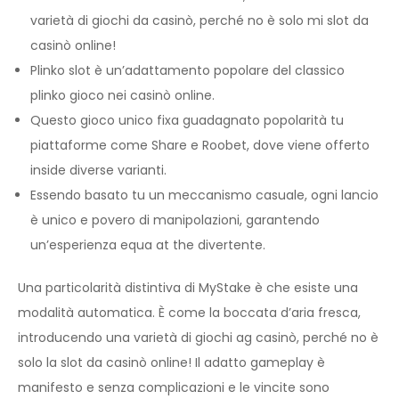
varietà di giochi da casinò, perché no è solo mi slot da
casinò online!
Plinko slot è un’adattamento popolare del classico
plinko gioco nei casinò online.
Questo gioco unico fixa guadagnato popolarità tu
piattaforme come Share e Roobet, dove viene offerto
inside diverse varianti.
Essendo basato tu un meccanismo casuale, ogni lancio
è unico e povero di manipolazioni, garantendo
un’esperienza equa at the divertente.
Una particolarità distintiva di MyStake è che esiste una
modalità automatica. È come la boccata d’aria fresca,
introducendo una varietà di giochi ag casinò, perché no è
solo la slot da casinò online! Il adatto gameplay è
manifesto e senza complicazioni e le vincite sono