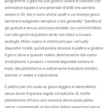
programma. Il gara ha una grafica vivace e colorata con
animazioni liquide e una piramide di birilli che sembra
essere in 3D. Ma ci sono anche quelli a cui arianne gioco
sembrerà esagerato semplice o are generally” “perdita di
giri gratuiti e bonus sarà inaccettabile. Se confronti Plinko
con altri giochi di position simili, non riesci a trovare
analoghi. Plinko casino è ottimizzato per i actually
dispositivi mobili, quindi potete lanciare la pallina e godervi
il gioco dove e quando volete, direttamente dal vostro
smartphone o product. I metodi disponibili variano in
basic alla piattaforma e solitamente includono bonifici
bancari, e-wallet o criptovalute.
È adatto per chi vuole un gioco leggero e adrenalinico,
senza dover imparare regole complicate. Sì, molte
piattaforme offrono una versione demo pada plinko
game, consentendo ai giocatori dalam esercitarsi senza