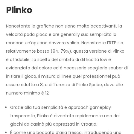
Plinko
Nonostante le grafiche non siano molto accattivanti, la
velocità pada gioco e are generally sua semplicità lo
rendono un’opzione davvero valida. Nonostante l’RTP sia
relativamente basso (94, 79%), questa versione di Plinko
è affidabile. La scelta del ambito di difficoltà low è
evidenziata dal colore ed è necessario sceglierlo sauber di
iniziare il gioco. Il misura di linee quel professionnel può
essere ridotto a 8, a differenza di Plinko Spribe, dove elle
numero minimo è 12.
Grazie alla tua semplicità e approach gameplay
trasparente, Plinko è diventato rapidamente uno dei
giochi da casinò più apprezzati in Croatia.
È come una boccata d’aria fresca, introducendo una