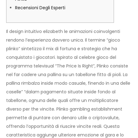
Recensioni Degli Esperti
Il design intuitivo elizabeth le animazioni coinvolgenti
rendono l’esperienza davvero unica. Il termine “gioco
plinko” sintetizza il mix di fortuna e strategia che ha
conquistato i giocatori. Ispirato al celebre gioco del
programma televisual “The Price Is Right”, Plinko consiste
nel far cadere una pallina su un tabellone fitto di pioli. La
pallina rimbalza inside modo casuale, finendo in una delle
caselle” “dalam pagamento situate inside fondo al
tabellone, ognuna delle quali offre un moltiplicatore
diverso per the vincite. Plinko gambling establishment
permette di puntare con denaro utile o criptovalute,
offrendo l’opportunità di riuscire vincite reali. Questa
caratteristica aggiunge ulteriore emozione al gara e lo