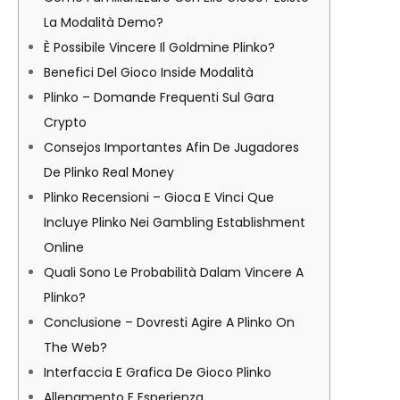
La Modalità Demo?
È Possibile Vincere Il Goldmine Plinko?
Benefici Del Gioco Inside Modalità
Plinko – Domande Frequenti Sul Gara
Crypto
Consejos Importantes Afin De Jugadores
De Plinko Real Money
Plinko Recensioni – Gioca E Vinci Que
Incluye Plinko Nei Gambling Establishment
Online
Quali Sono Le Probabilità Dalam Vincere A
Plinko?
Conclusione – Dovresti Agire A Plinko On
The Web?
Interfaccia E Grafica De Gioco Plinko
Allenamento E Esperienza