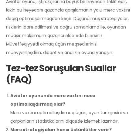
Aviator oyunu, iştirakçılarına böyük bir həyəcan təklif edir,
lakin bu həyəcanı qazancla qarşılamanın yolu mərc vaxtını
dəqiq optimaşdırmaqdan keçir. Düşünülmüş strategiyalar,
risklərin idarə edilməsi və doğru zamanlama ilə, oyundan
müasir maksimum qazancı əldə edə bilərsiniz.
Müvəffəqiyyətli olmaq üçün məqsədlərinizi
müəyyənləşdirin, diqqət və analizlə oyuna yanaşın.
Tez-tez Soruşulan Suallar
(FAQ)
Aviator oyununda mərc vaxtını necə
optimallaşdırmaq olar?
Mərc vaxtını optimallaşdırmaq üçün, oyun tarixçəsini və
çarpanların statistikalarını diqqətlə izləmək lazımdır.
Mərc strategiyaları hansı üstünlüklər verir?