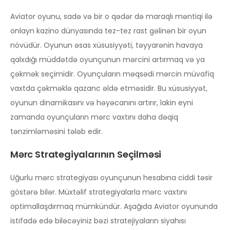
Aviator oyunu, sadə və bir o qədər də maraqlı məntiqi ilə
onlayn kazino dünyasında tez-tez rast gəlinən bir oyun
növüdür. Oyunun əsas xüsusiyyəti, təyyarənin havaya
qalxdığı müddətdə oyunçunun mərcini artırmaq və ya
çəkmək seçimidir. Oyunçuların məqsədi mərcin müvafiq
vaxtda çəkməklə qazanc əldə etməsidir. Bu xüsusiyyət,
oyunun dinamikasını və həyəcanını artırır, lakin eyni
zamanda oyunçuların mərc vaxtını daha dəqiq
tənzimləməsini tələb edir.
Mərc Strategiyalarının Seçilməsi
Uğurlu mərc strategiyası oyunçunun hesabına ciddi təsir
göstərə bilər. Müxtəlif strategiyalarla mərc vaxtını
optimallaşdırmaq mümkündür. Aşağıda Aviator oyununda
istifadə edə biləcəyiniz bəzi stratejiyaların siyahısı