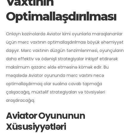
Vaxtının
Optimallaşdırılması
Onlayn kazinolarda Aviator kimi oyunlarla maraqlananlar
üçün mərc vaxtının optimallaşdırılması böyük əhəmiyyət
daşıyır. Mərc vaxtının düzgün tənzimlənməsi, oyunçuların
daha effektiv və ödənişli strategiyalar inkişaf etdirərək
maksimum qazanc əldə etməsinə kömək edir. Bu
məqalədə Aviator oyununda mərc vaxtını necə
optimallaşdırmaq olar sualına cavab tapmağa
çalışacağıq, müxtəlif strategiyaları və tövsiyələri
araşdıracağıq.
Aviator Oyununun
Xüsusiyyətləri