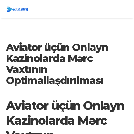
Aviator üçün Onlayn
Kazinolarda Mərc
Vaxtının
Optimallaşdırılması
Aviator üçün Onlayn
Kazinolarda Mərc